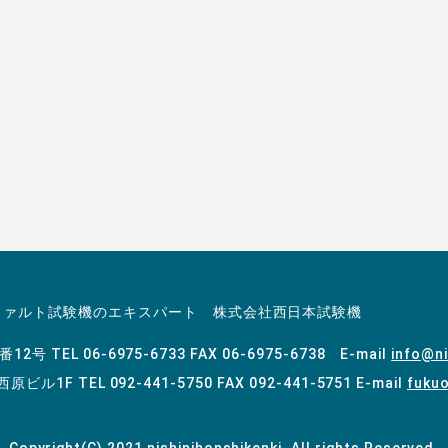
お電話でのお問
06-697
ファルト試験機のエキスパート 株式会社西日本試験機
4番12号
TEL 06-6975-6733 FAX 06-6975-6738 E-mail
info@ni
 西原ビル1F
TEL 092-441-5750 FAX 092-441-5751 E-mail
fukuo
Copyright(C) 2021 nishinihonshikenki. All rights Reserved.