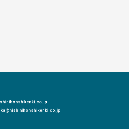
い合わせ先
5-6733
shinihonshikenki.co.jp
ka@nishinihonshikenki.co.jp