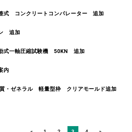
整式 コンクリートコンパレーター 追加
ン 追加
動式一軸圧縮試験機 50KN 追加
案内
土質・ゼネラル 軽量型枠 クリアモールド追加
«
1
2
3
4
»