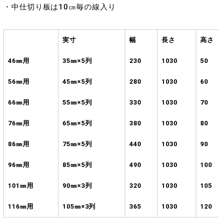
・中仕切り板は10㎝毎の線入り
実寸
幅
長さ
高さ
46㎜用
35㎜×5列
230
1030
50
56㎜用
45㎜×5列
280
1030
60
66㎜用
55㎜×5列
330
1030
70
76㎜用
65㎜×5列
380
1030
80
86㎜用
75㎜×5列
440
1030
90
96㎜用
85㎜×5列
490
1030
100
101㎜用
90㎜×3列
320
1030
105
116㎜用
105㎜×3列
365
1030
120