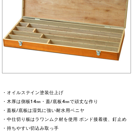
・オイルステイン塗装仕上げ
・木厚は側板14㎜・蓋/底板4㎜で頑丈な作り
・蓋板/底板は湿気に強い耐水用ベニヤ
・中仕切り板はラワンムク材を使用 ボンド接着後、釘止め
・持ちやすい切込み取っ手