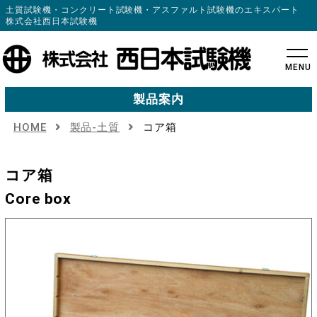
土質試験機・コンクリート試験機・アスファルト試験機のエキスパート
株式会社西日本試験機
MENU
製品案内
HOME
製品-土質
コア箱
コア箱
Core box