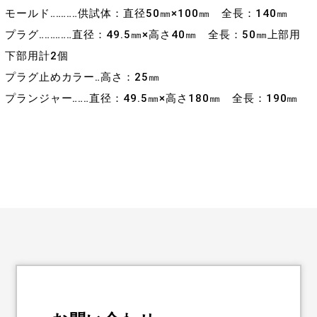
モールド‥‥‥‥‥供試体：直径50㎜×100㎜ 全長：140㎜
プラグ‥‥‥‥‥‥直径：49.5㎜×高さ40㎜ 全長：50㎜上部用
下部用計2個
プラグ止めカラー‥高さ：25㎜
プランジャー‥‥‥直径：49.5㎜×高さ180㎜ 全長：190㎜