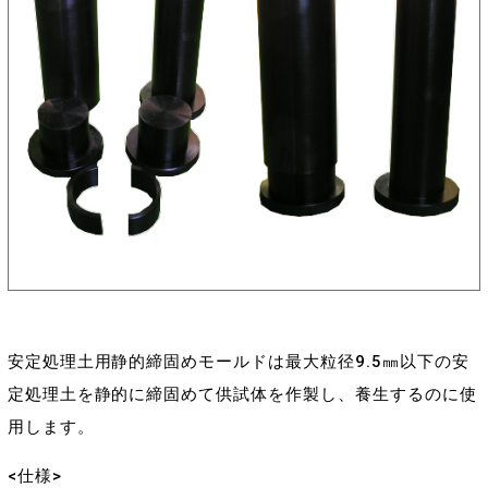
安定処理土用静的締固めモールドは最大粒径9.5㎜以下の安
定処理土を静的に締固めて供試体を作製し、養生するのに使
用します。
<仕様>