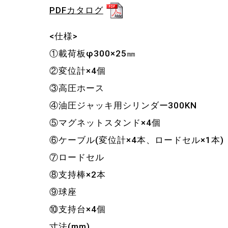
PDFカタログ
<仕様>
①載荷板φ300×25㎜
②変位計×4個
③高圧ホース
④油圧ジャッキ用シリンダー300KN
⑤マグネットスタンド×4個
⑥ケーブル(変位計×4本、ロードセル×1本)
⑦ロードセル
⑧支持棒×2本
⑨球座
⑩支持台×4個
寸法(mm)