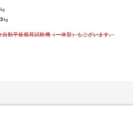
4㎏
23㎏
全自動平板載荷試験機（一体型）もございます。