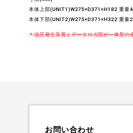
本体上部(UNIT1)W275×D371×H182 重量
本体下部(UNIT2)W275×D371×H322 重量
＊油圧発生装置とデータロガ部が一体型の
お問い合わせ