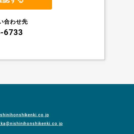
い合わせ先
5-6733
shinihonshikenki.co.jp
ka@nishinihonshikenki.co.jp