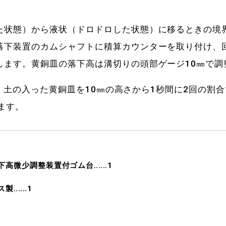
た状態）から液状（ドロドロした状態）に移るときの境
落下装置のカムシャフトに積算カウンターを取り付け、
します。黄銅皿の落下高は溝切りの頭部ゲージ10㎜で調
行い、土の入った黄銅皿を10㎜の高さから1秒間に2回の
ます。
下高微少調整装置付ゴム台‥‥‥1
製‥‥‥1