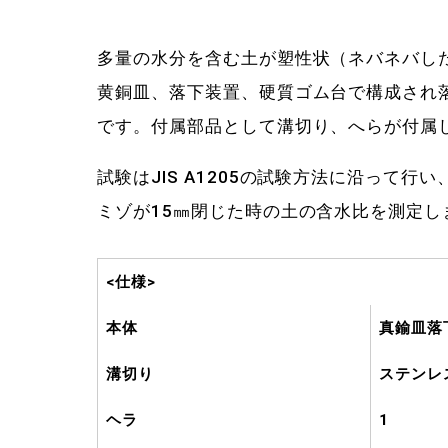
多量の水分を含む土が塑性状（ネバネバし
黄銅皿、落下装置、硬質ゴム台で構成され
です。付属部品として溝切り、へらが付属
試験はJIS A1205の試験方法に沿って
ミゾが15㎜閉じた時の土の含水比を測定し
<仕様>
本体
真鍮皿落
溝切り
ステンレス
ヘラ
1