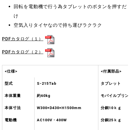
回転を電動機で行う為タブレットのボタンを押すだ
け
空気入りタイヤなので持ち運びラクラク
PDFカタログ（１）
PDFカタログ（２）
<仕様>
<付属部品>
型式
S-215Tab
タブレット
本体重量
約60kg
モバイルプリン
本体寸法
W300×D430×H1500mm
分銅10ｋｇ
電動機
AC100V・400W
分銅25ｋｇ