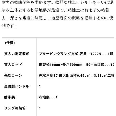
耐力の概略値等を求めます。軟弱な粘土、シルトあるいは泥
炭を主体とする軟弱地盤が最適で、粘性土のおよその粘着
力、深さを迅速に測定し、地盤断面の概略を把握するのに便
利です。
<仕様>
貫入力測定装置
プルービングリング方式 容量 1000N‥‥‥1組
貫入ロッド
鋼製径16mm×長さ500mm 50mm目盛‥‥‥10
先端コーン
先端角度30°最大断面積6.45c㎡、3.23c㎡二種
金属製ハンドル
1
携帯袋
布地製‥‥‥1
リング格納箱
1