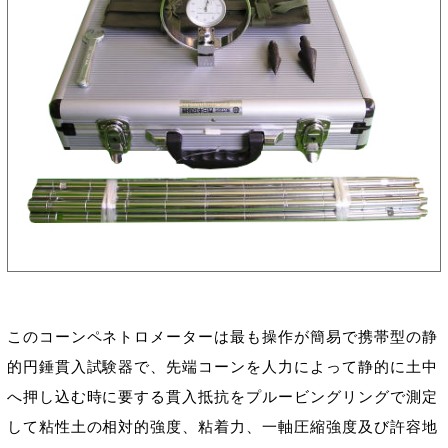
このコーンペネトロメーターは最も操作が簡易で携帯型の静
的円錘貫入試験器で、先端コーンを人力によって静的に土中
へ押し込む時に要する貫入抵抗をプルービングリングで測定
して粘性土の相対的強度、粘着力、一軸圧縮強度及び許容地