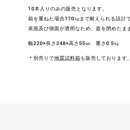
10本入りのみの販売となります。
箱を重ねた場合770㎏まで耐えられる設計
表面及び側面が透明なため、蓋を閉めたま
幅220×長さ248×高さ55㎜ 重さ0.5㎏
＊別売りで
地質試料箱
も販売しております