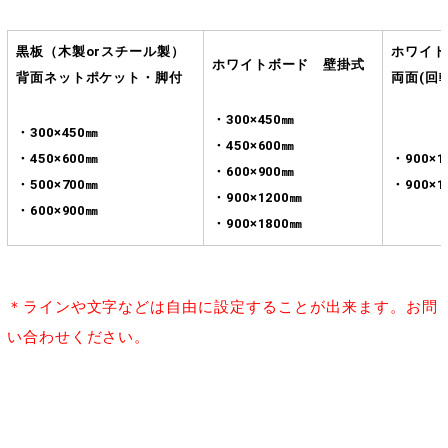
黒板（木製orスチール製）
ホワイト
ホワイトボード 壁掛式
背面ネットポケット・脚付
両面(回
・300×450㎜
・300×450㎜
・450×600㎜
・450×600㎜
・900×1
・600×900㎜
・500×700㎜
・900×1
・900×1200㎜
・600×900㎜
・900×1800㎜
＊ラインや文字などは自由に設定することが出来ます。お問
い合わせください。