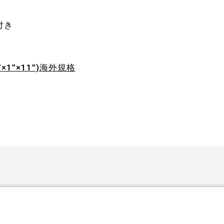
付き
1”×11”)海外規格