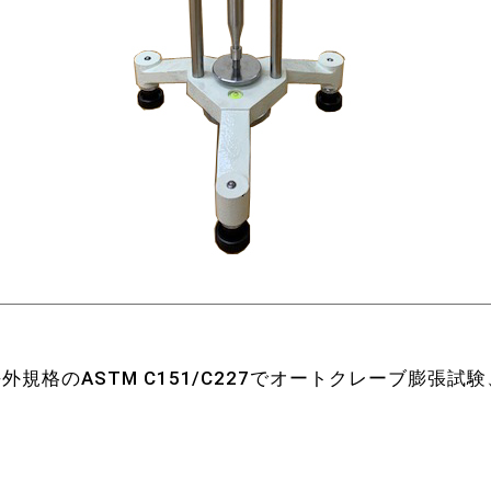
は、海外規格のASTM C151/C227でオートクレーブ膨