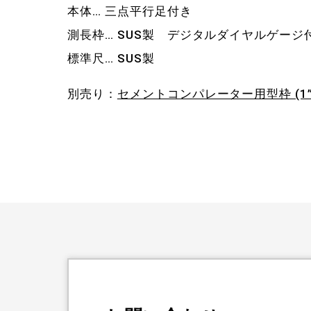
本体… 三点平行足付き
測長枠… SUS製 デジタルダイヤルゲージ
標準尺… SUS製
別売り：
セメントコンパレーター用型枠 (1”×