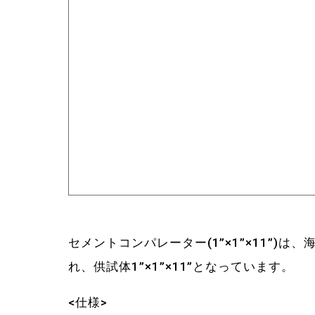
セメントコンパレーター(1”×1”×11”)
れ、供試体1”×1”×11”となっています。
<仕様>