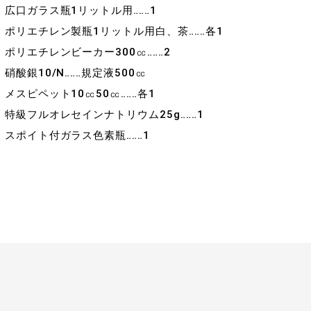
広口ガラス瓶1リットル用‥‥‥1
ポリエチレン製瓶1リットル用白、茶‥‥‥各1
ポリエチレンビーカー300㏄‥‥‥2
硝酸銀10/N‥‥‥規定液500㏄
メスピペット10㏄50㏄‥‥‥各1
特級フルオレセインナトリウム25g‥‥‥1
スポイト付ガラス色素瓶‥‥‥1