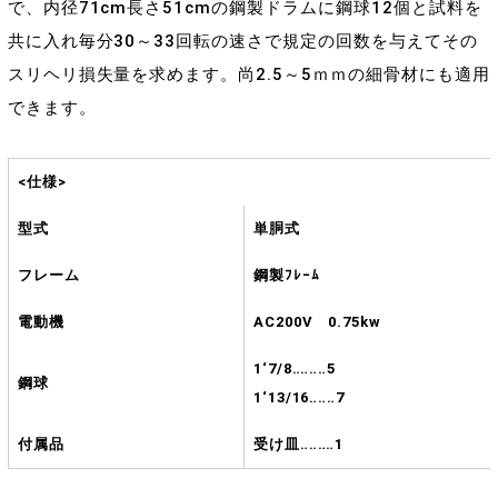
で、内径71cm長さ51cmの鋼製ドラムに鋼球12個と試料を
共に入れ毎分30～33回転の速さで規定の回数を与えてその
スリヘリ損失量を求めます。尚2.5～5ｍｍの細骨材にも適用
できます。
<仕様>
型式
単胴式
フレーム
鋼製ﾌﾚｰﾑ
電動機
AC200V 0.75kw
1‘7/8‥‥‥‥5
鋼球
1‘13/16‥‥‥7
付属品
受け皿‥‥‥‥1