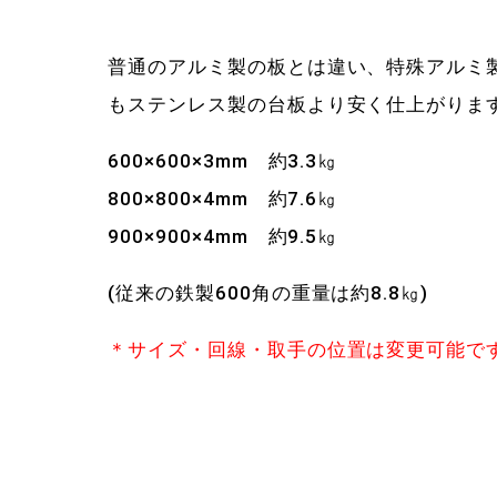
普通のアルミ製の板とは違い、特殊アルミ製
もステンレス製の台板より安く仕上がりま
600×600×3mm 約3.3㎏
800×800×4mm 約7.6㎏
900×900×4mm 約9.5㎏
(従来の鉄製600角の重量は約8.8㎏)
＊サイズ・回線・取手の位置は変更可能で