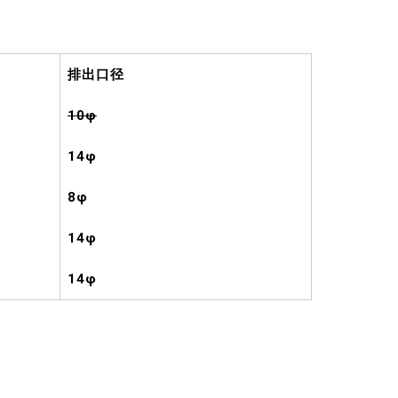
排出口径
10φ
14φ
8φ
14φ
14φ