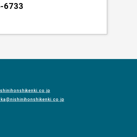
5-6733
shinihonshikenki.co.jp
ka@nishinihonshikenki.co.jp