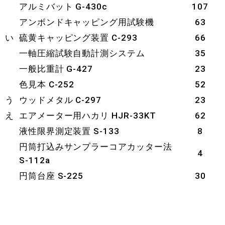
アルミバット G-430c
107
アンボンドキャッピング用試験機
63
い
硫黄キャッピング装置 C-293
66
一軸圧縮試験自動計測システム
35
一般比重計 G-427
23
色見本 C-252
52
う
ウッドメタル C-297
23
え
エアメーター用ハカリ HJR-33KT
62
液性限界測定装置 S-133
8
円筒打込みサンプラーコアカッター法
4
S-112a
円筒台座 S-225
30