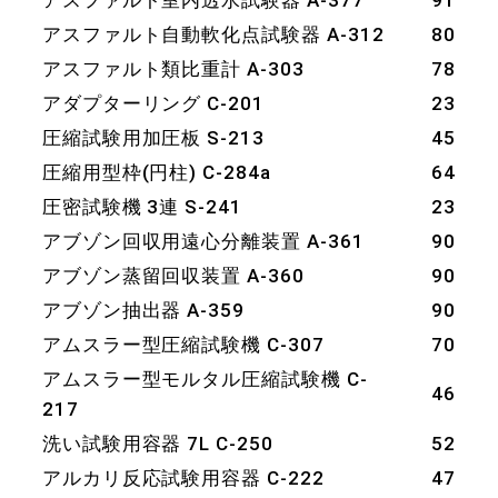
アスファルト室内透水試験器 A-377
91
アスファルト自動軟化点試験器 A-312
80
アスファルト類比重計 A-303
78
アダプターリング C-201
23
圧縮試験用加圧板 S-213
45
圧縮用型枠(円柱) C-284a
64
圧密試験機 3連 S-241
23
アブゾン回収用遠心分離装置 A-361
90
アブゾン蒸留回収装置 A-360
90
アブゾン抽出器 A-359
90
アムスラー型圧縮試験機 C-307
70
アムスラー型モルタル圧縮試験機 C-
46
217
洗い試験用容器 7L C-250
52
アルカリ反応試験用容器 C-222
47